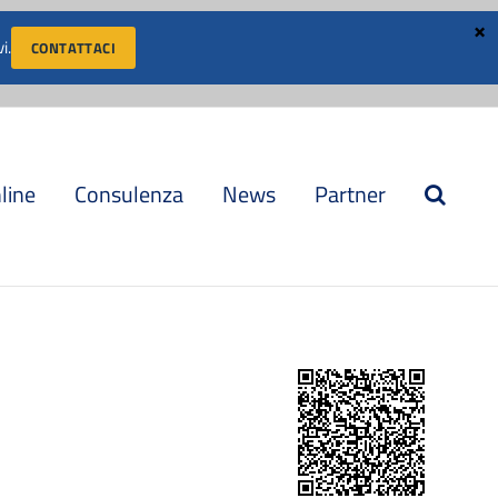
i.
CONTATTACI
AREA CLIENTI
LAVORA CON NOI
CONVENZIONI
nline
Consulenza
News
Partner