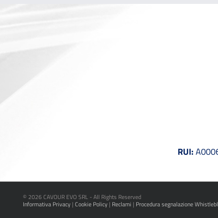
RUI:
A00061
©
2026 CAVOUR EVO SRL - All Rights Reserved
Informativa Privacy
|
Cookie Policy
|
Reclami
|
Procedura segnalazione Whistleb