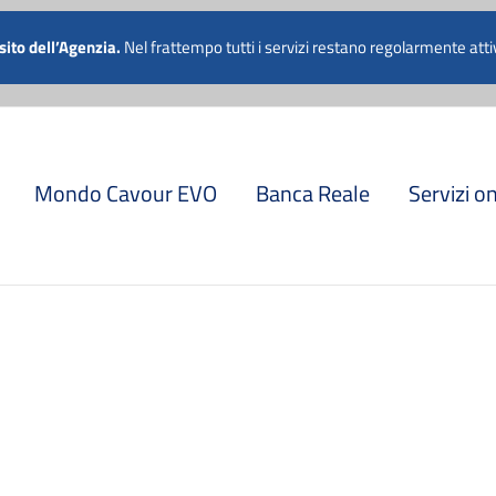
 011 5741811
 sito dell’Agenzia.
Nel frattempo tutti i servizi restano regolarmente attiv
Mondo Cavour EVO
Banca Reale
Servizi o