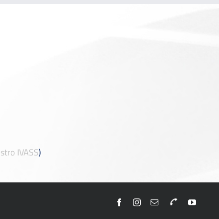
stro IVASS
)
Facebook
Instagram
Email
Telefono
YouTu