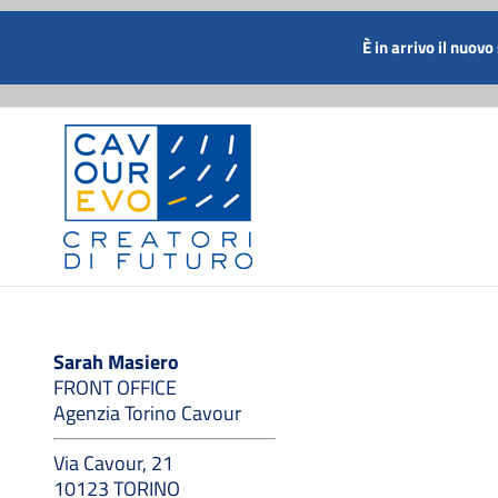
Salta
al
CHIAMACI SUBITO AL NUMERO
È in arrivo il nuovo
contenuto
Sarah Masiero
FRONT OFFICE
Agenzia Torino Cavour
Via Cavour, 21
10123 TORINO