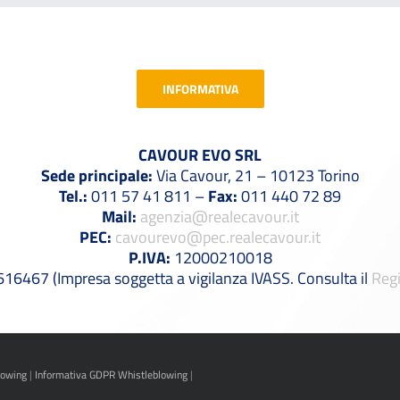
INFORMATIVA
CAVOUR EVO SRL
Sede principale:
Via Cavour, 21 – 10123 Torino
Tel.:
011 57 41 811 –
Fax:
011 440 72 89
Mail:
agenzia@realecavour.it
PEC:
cavourevo@pec.realecavour.it
P.IVA:
12000210018
6467 (Impresa soggetta a vigilanza IVASS. Consulta il
Regi
lowing
|
Informativa GDPR Whistleblowing
|