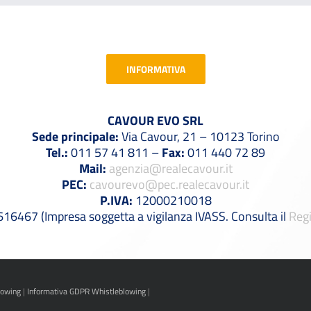
INFORMATIVA
CAVOUR EVO SRL
Sede principale:
Via Cavour, 21 – 10123 Torino
Tel.:
011 57 41 811 –
Fax:
011 440 72 89
Mail:
agenzia@realecavour.it
PEC:
cavourevo@pec.realecavour.it
P.IVA:
12000210018
6467 (Impresa soggetta a vigilanza IVASS. Consulta il
Regi
lowing
|
Informativa GDPR Whistleblowing
|