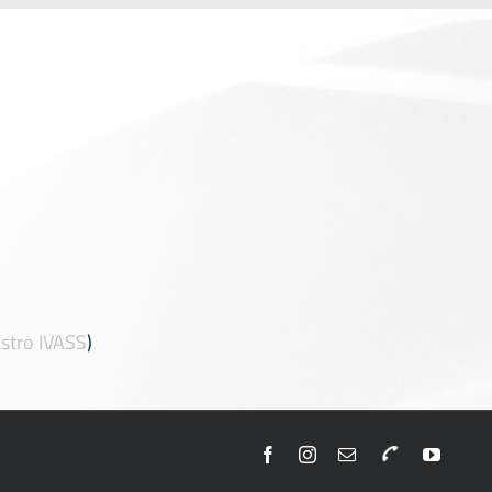
stro IVASS
)
Facebook
Instagram
Email
Telefono
YouTu