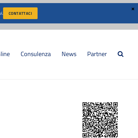
i.
CONTATTACI
AREA CLIENTI
LAVORA CON NOI
CONVENZIONI
nline
Consulenza
News
Partner