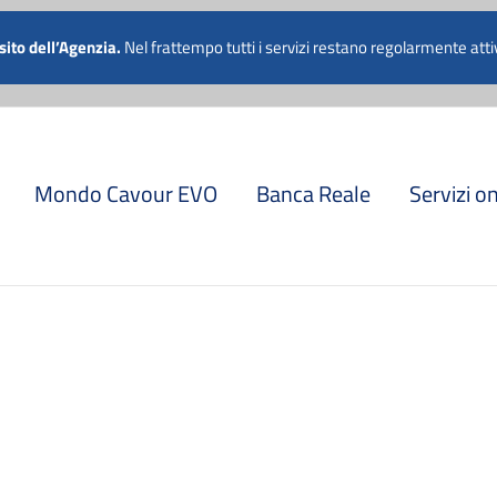
 011 5741811
 sito dell’Agenzia.
Nel frattempo tutti i servizi restano regolarmente attiv
Mondo Cavour EVO
Banca Reale
Servizi o