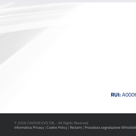
RUI:
A00061
©
2026 CAVOUR EVO SRL - All Rights Reserved
Informativa Privacy
|
Cookie Policy
|
Reclami
|
Procedura segnalazione Whistleb