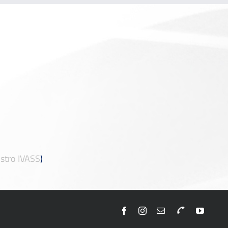
stro IVASS
)
Facebook
Instagram
Email
Telefono
YouTu