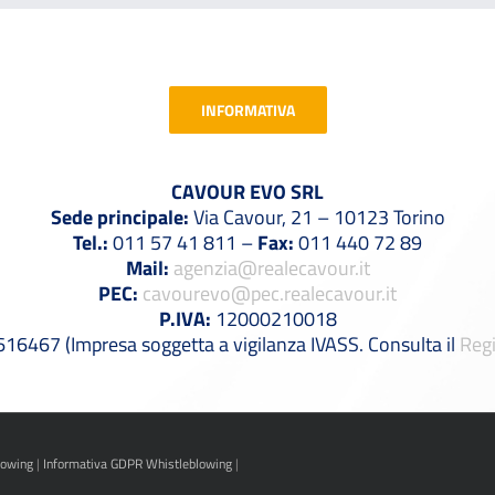
INFORMATIVA
CAVOUR EVO SRL
Sede principale:
Via Cavour, 21 – 10123 Torino
Tel.:
011 57 41 811 –
Fax:
011 440 72 89
Mail:
agenzia@realecavour.it
PEC:
cavourevo@pec.realecavour.it
P.IVA:
12000210018
6467 (Impresa soggetta a vigilanza IVASS. Consulta il
Regi
lowing
|
Informativa GDPR Whistleblowing
|