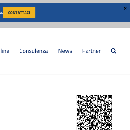
i.
CONTATTACI
AREA CLIENTI
LAVORA CON NOI
CONVENZIONI
nline
Consulenza
News
Partner