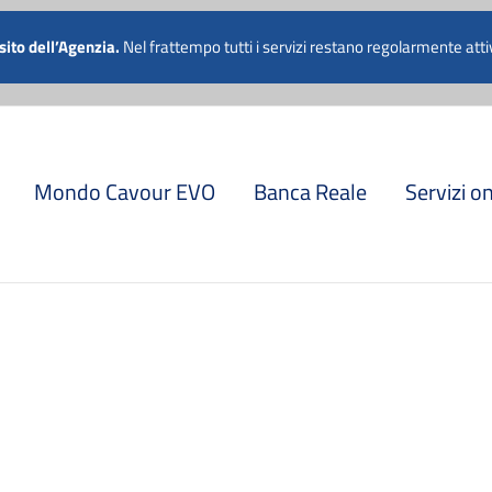
 011 5741811
 sito dell’Agenzia.
Nel frattempo tutti i servizi restano regolarmente attiv
Mondo Cavour EVO
Banca Reale
Servizi o