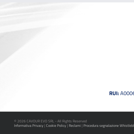
RUI:
A00061
©
2026 CAVOUR EVO SRL - All Rights Reserved
Informativa Privacy
|
Cookie Policy
|
Reclami
|
Procedura segnalazione Whistleb