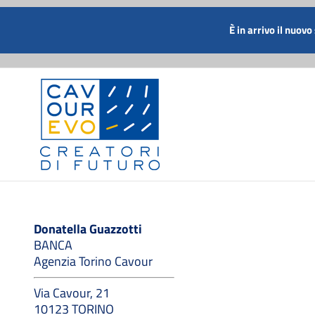
Salta
al
CHIAMACI SUBITO AL NUMERO
È in arrivo il nuovo
contenuto
Donatella Guazzotti
BANCA
Agenzia Torino Cavour
Via Cavour, 21
10123 TORINO