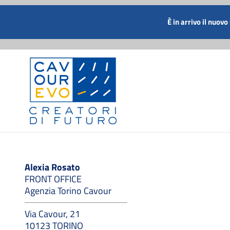
Salta
al
CHIAMACI SUBITO AL NUMERO
È in arrivo il nuovo
contenuto
Alexia Rosato
FRONT OFFICE
Agenzia Torino Cavour
Via Cavour, 21
10123 TORINO