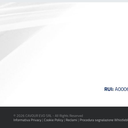
RUI:
A00061
©
2026 CAVOUR EVO SRL - All Rights Reserved
Informativa Privacy
|
Cookie Policy
|
Reclami
|
Procedura segnalazione Whistleb