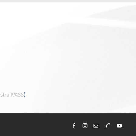
stro IVASS
)
Facebook
Instagram
Email
Telefono
YouTu