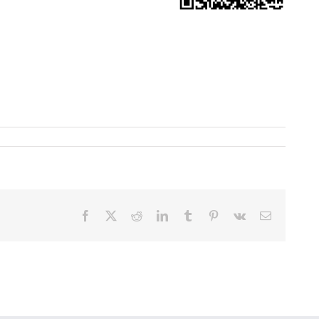
Facebook
X
Reddit
LinkedIn
Tumblr
Pinterest
Vk
Email