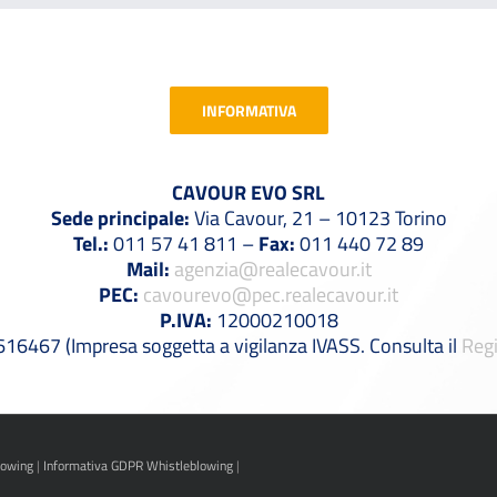
INFORMATIVA
CAVOUR EVO SRL
Sede principale:
Via Cavour, 21 – 10123 Torino
Tel.:
011 57 41 811 –
Fax:
011 440 72 89
Mail:
agenzia@realecavour.it
PEC:
cavourevo@pec.realecavour.it
P.IVA:
12000210018
6467 (Impresa soggetta a vigilanza IVASS. Consulta il
Regi
lowing
|
Informativa GDPR Whistleblowing
|