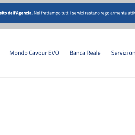
 011 5741811
 sito dell’Agenzia.
Nel frattempo tutti i servizi restano regolarmente attiv
Mondo Cavour EVO
Banca Reale
Servizi o