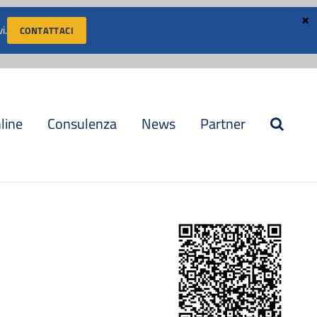
i.
CONTATTACI
AREA CLIENTI
LAVORA CON NOI
CONVENZIONI
nline
Consulenza
News
Partner