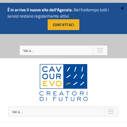
Salta
al
È in arrivo il nuovo sito dell’Agenzia.
Nel frattempo tutti i
CHIAMACI SUBITO AL
contenuto
servizi restano regolarmente attivi.
NUMERO 011 5741811
CONTATTACI
Vai a...
Vai a...