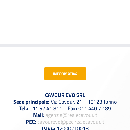
INFORMATIVA
CAVOUR EVO SRL
Sede principale:
Via Cavour, 21 – 10123 Torino
Tel.:
011 57 41 811 –
Fax:
011 440 72 89
Mail:
agenzia@realecavour.it
PEC:
cavourevo@pec.realecavour.it
P.IVA:
12000210018