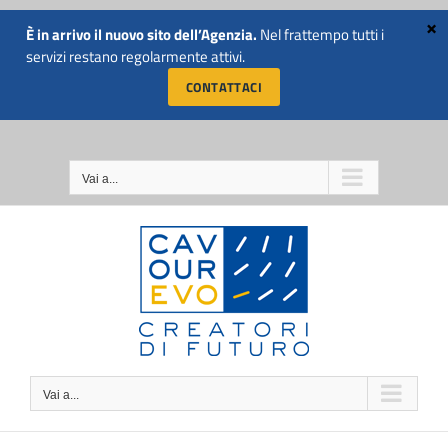
Salta
al
È in arrivo il nuovo sito dell’Agenzia.
Nel frattempo tutti i
CHIAMACI SUBITO AL
contenuto
servizi restano regolarmente attivi.
NUMERO 011 5741811
CONTATTACI
Vai a...
Vai a...