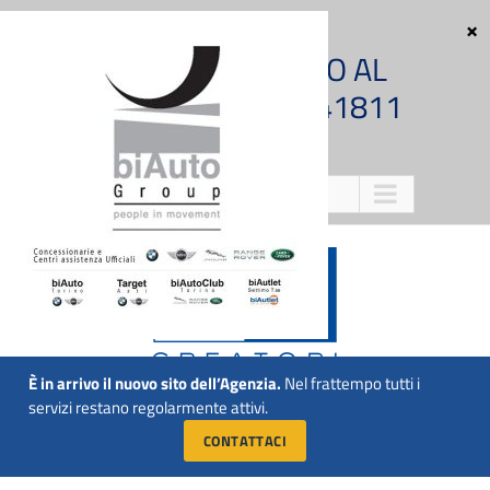
Salta
al
CHIAMACI SUBITO AL
contenuto
NUMERO 011 5741811
Vai a...
È in arrivo il nuovo sito dell’Agenzia.
Nel frattempo tutti i
servizi restano regolarmente attivi.
Vai a...
CONTATTACI