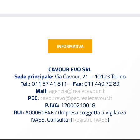
INFORMATIVA
CAVOUR EVO SRL
Sede principale:
Via Cavour, 21 – 10123 Torino
Tel.:
011 57 41 811 –
Fax:
011 440 72 89
Mail:
agenzia@realecavour.it
PEC:
cavourevo@pec.realecavour.it
P.IVA:
12000210018
RUI:
A000616467 (Impresa soggetta a vigilanza
IVASS. Consulta il
Registro IVASS
)