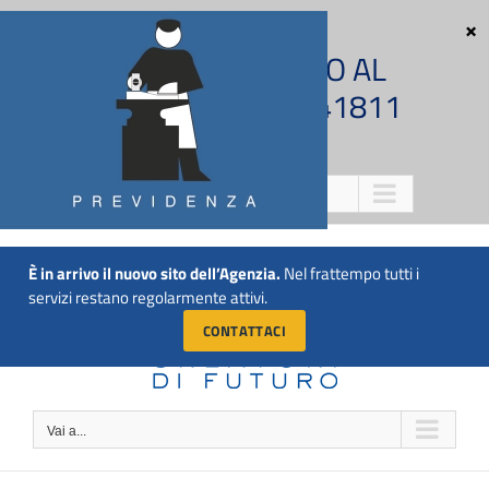
Salta
al
CHIAMACI SUBITO AL
contenuto
NUMERO 011 5741811
Vai a...
È in arrivo il nuovo sito dell’Agenzia.
Nel frattempo tutti i
servizi restano regolarmente attivi.
CONTATTACI
Vai a...