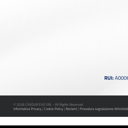
RUI:
A00061
©
2026 CAVOUR EVO SRL - All Rights Reserved
Informativa Privacy
|
Cookie Policy
|
Reclami
|
Procedura segnalazione Whistleb