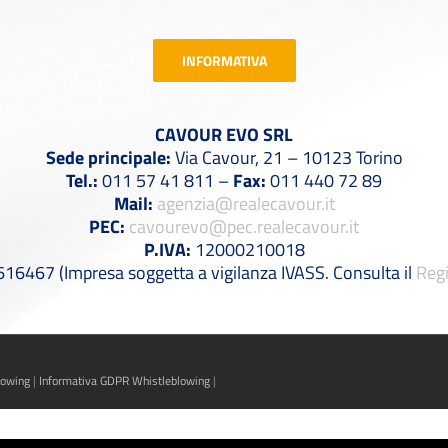
INFORMATIVA
CAVOUR EVO SRL
Sede principale:
Via Cavour, 21 – 10123 Torino
Tel.:
011 57 41 811 –
Fax:
011 440 72 89
Mail:
agenzia@realecavour.it
PEC:
cavourevo@pec.realecavour.it
P.IVA:
12000210018
6467 (Impresa soggetta a vigilanza IVASS. Consulta il
Regi
lowing
|
Informativa GDPR Whistleblowing
|