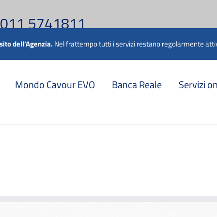
 011 5741811
 sito dell’Agenzia.
Nel frattempo tutti i servizi restano regolarmente attiv
Mondo Cavour EVO
Banca Reale
Servizi o