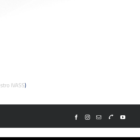
stro IVASS
)
Facebook
Instagram
Email
Telefono
YouTu