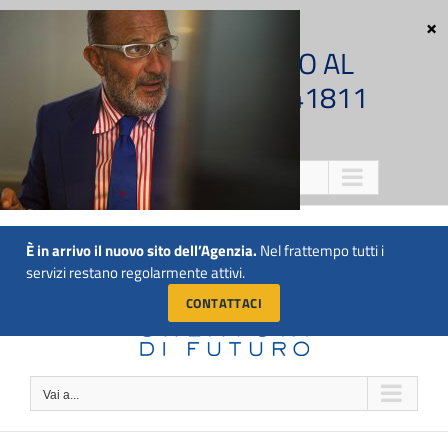
Salta
al
CHIAMACI SUBITO AL
contenuto
NUMERO 011 5741811
Vai a...
È in arrivo il nuovo sito dell’Agenzia.
Nel frattempo tutti i
servizi restano regolarmente attivi.
CONTATTACI
Vai a...