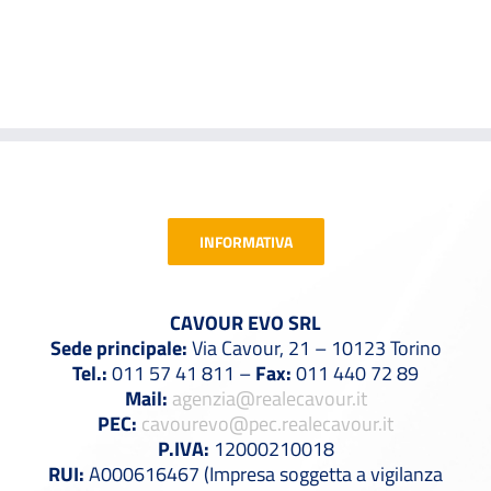
INFORMATIVA
CAVOUR EVO SRL
Sede principale:
Via Cavour, 21 – 10123 Torino
Tel.:
011 57 41 811 –
Fax:
011 440 72 89
Mail:
agenzia@realecavour.it
PEC:
cavourevo@pec.realecavour.it
P.IVA:
12000210018
RUI:
A000616467 (Impresa soggetta a vigilanza