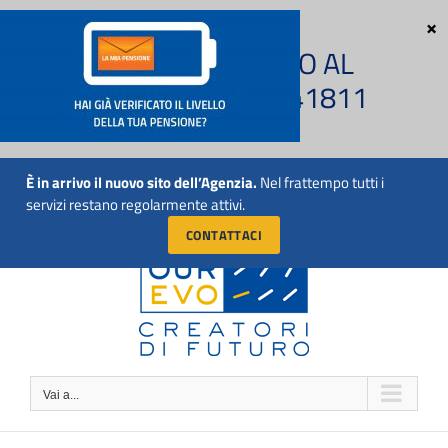
Salta
al
CHIAMACI SUBITO AL
contenuto
NUMERO 011 5741811
È in arrivo il nuovo sito dell’Agenzia.
Nel frattempo tutti i
Vai a...
servizi restano regolarmente attivi.
CONTATTACI
Vai a...