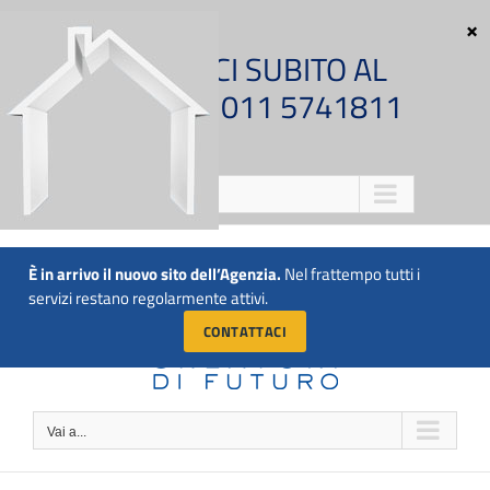
Salta
al
CHIAMACI SUBITO AL
contenuto
NUMERO 011 5741811
Vai a...
È in arrivo il nuovo sito dell’Agenzia.
Nel frattempo tutti i
servizi restano regolarmente attivi.
CONTATTACI
Vai a...