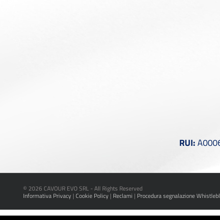
RUI:
A00061
©
2026 CAVOUR EVO SRL - All Rights Reserved
Informativa Privacy
|
Cookie Policy
|
Reclami
|
Procedura segnalazione Whistleb