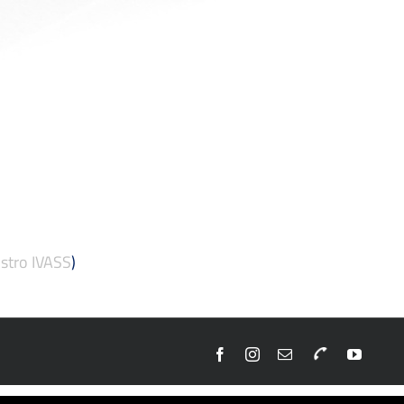
stro IVASS
)
Facebook
Instagram
Email
Telefono
YouTu