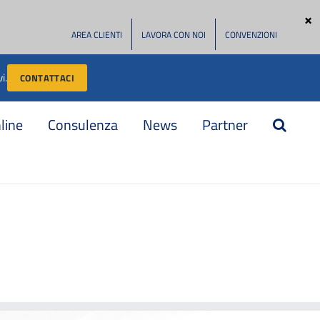
AREA CLIENTI
LAVORA CON NOI
CONVENZIONI
i.
CONTATTACI
nline
Consulenza
News
Partner