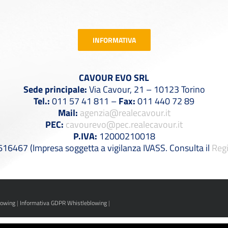
INFORMATIVA
CAVOUR EVO SRL
Sede principale:
Via Cavour, 21 – 10123 Torino
Tel.:
011 57 41 811 –
Fax:
011 440 72 89
Mail:
agenzia@realecavour.it
PEC:
cavourevo@pec.realecavour.it
P.IVA:
12000210018
6467 (Impresa soggetta a vigilanza IVASS. Consulta il
Regi
lowing
|
Informativa GDPR Whistleblowing
|