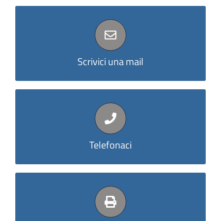
agenzia@realecavour.it
Scrivici una mail
TEL.:011 5741811
Telefonaci
FAX.:011 4407289