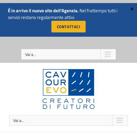
Salta
al
È in arrivo il nuovo sito dell’Agenzia.
Nel frattempo tutti i
CHIAMACI SUBITO AL
contenuto
servizi restano regolarmente attivi.
NUMERO 011 5741811
CONTATTACI
Vai a...
Vai a...