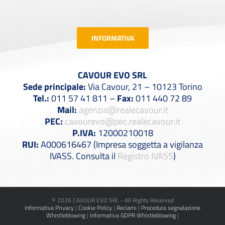
INFORMATIVA
CAVOUR EVO SRL
Sede principale:
Via Cavour, 21 – 10123 Torino
Tel.:
011 57 41 811 –
Fax:
011 440 72 89
Mail:
agenzia@realecavour.it
PEC:
cavourevo@pec.realecavour.it
P.IVA:
12000210018
RUI:
A000616467 (Impresa soggetta a vigilanza
IVASS. Consulta il
Registro IVASS
)
©
2026 CAVOUR EVO SRL - All Rights Reserved
Informativa Privacy
|
Cookie Policy
|
Reclami
|
Procedura segnalazione
Whistleblowing
|
Informativa GDPR Whistleblowing
|